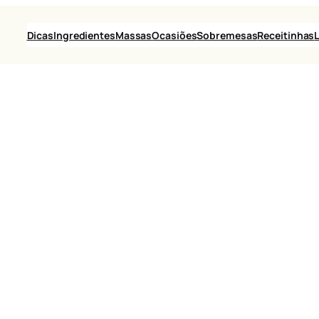
Dicas
Ingredientes
Massas
Ocasiões
Sobremesas
Receitinhas