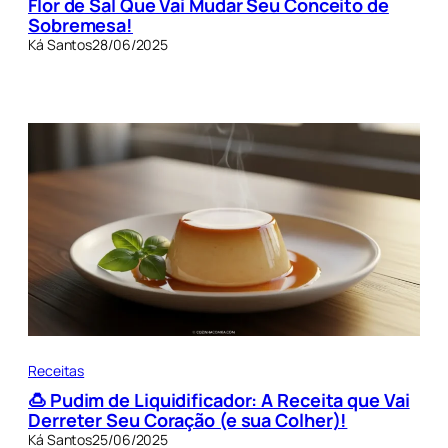
Flor de Sal Que Vai Mudar Seu Conceito de
Sobremesa!
Ká Santos
28/06/2025
Receitas
🍮 Pudim de Liquidificador: A Receita que Vai
Derreter Seu Coração (e sua Colher)!
Ká Santos
25/06/2025