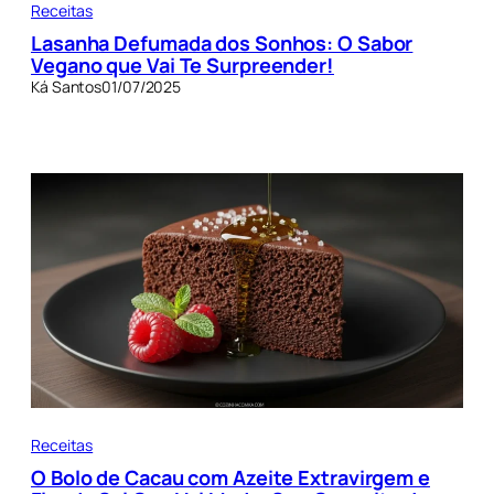
Receitas
Lasanha Defumada dos Sonhos: O Sabor
Vegano que Vai Te Surpreender!
Ká Santos
01/07/2025
Receitas
O Bolo de Cacau com Azeite Extravirgem e