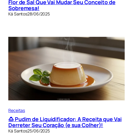
Flor de Sal Que Vai Mudar Seu Conceito de
Sobremesa!
Ká Santos
28/06/2025
Receitas
🍮 Pudim de Liquidificador: A Receita que Vai
Derreter Seu Coração (e sua Colher)!
Ká Santos
25/06/2025