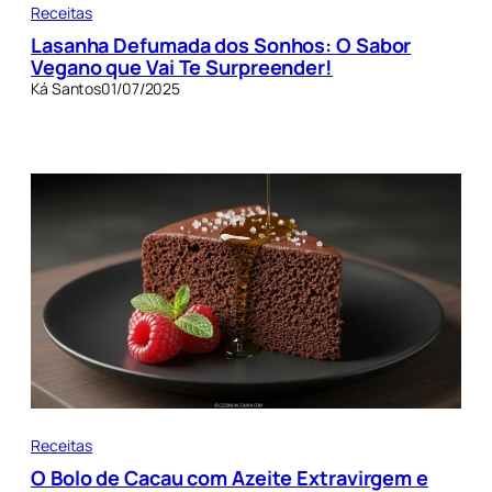
Receitas
Lasanha Defumada dos Sonhos: O Sabor
Vegano que Vai Te Surpreender!
Ká Santos
01/07/2025
Receitas
O Bolo de Cacau com Azeite Extravirgem e