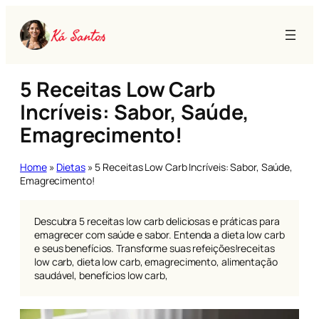
Pular
para
o
conteúdo
5 Receitas Low Carb
Incríveis: Sabor, Saúde,
Emagrecimento!
Home
»
Dietas
»
5 Receitas Low Carb Incríveis: Sabor, Saúde,
Emagrecimento!
Descubra 5 receitas low carb deliciosas e práticas para
emagrecer com saúde e sabor. Entenda a dieta low carb
e seus benefícios. Transforme suas refeições!receitas
low carb, dieta low carb, emagrecimento, alimentação
saudável, benefícios low carb,