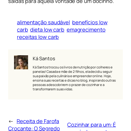
saídas para aquela vontade de um docinho.
alimentação saudável
benefícios low
carb
dieta low carb
emagrecimento
receitas low carb
Ká Santos
Ká Santos trocou os livros de nutrição por colheres e
panelas! Casada e mãe de 2 filhos, ela decidiu seguir
sua paixão pela culinária e empreender online. Hoje,
ensina suas receitas e dicas no blog, inspirando outras
pessoas a descobrirem o prazer de cozinhar e a
transformarem suas vidas.
←
Receita de Farofa
Cozinhar para um: É
Crocante: O Segredo