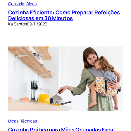
Culinária
, 
Dicas
Cozinha Eficiente: Como Preparar Refeições
Deliciosas em 30 Minutos
Ká Santos
09/11/2023
Dicas
, 
Técnicas
Cozinha Prática para Mães Ocupadas Faça