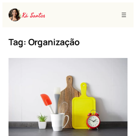
Pular
para
o
conteúdo
Tag:
Organização