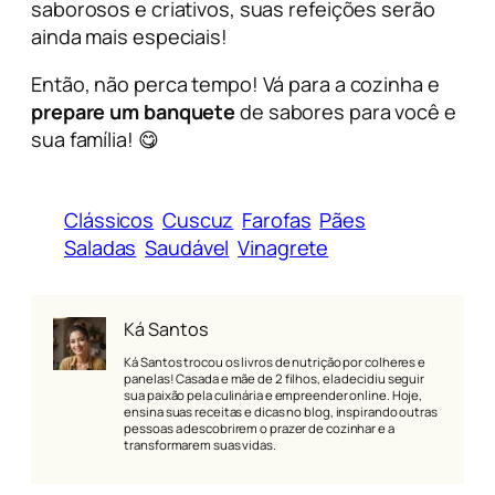
saborosos e criativos, suas refeições serão
ainda mais especiais!
Então, não perca tempo! Vá para a cozinha e
prepare um banquete
de sabores para você e
sua família! 😋
Clássicos
Cuscuz
Farofas
Pães
Saladas
Saudável
Vinagrete
Ká Santos
Ká Santos trocou os livros de nutrição por colheres e
panelas! Casada e mãe de 2 filhos, ela decidiu seguir
sua paixão pela culinária e empreender online. Hoje,
ensina suas receitas e dicas no blog, inspirando outras
pessoas a descobrirem o prazer de cozinhar e a
transformarem suas vidas.