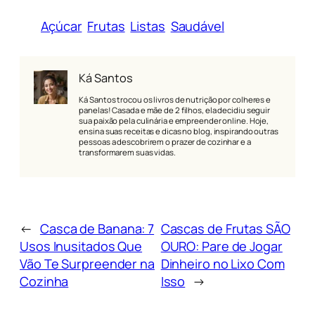
Açúcar
Frutas
Listas
Saudável
Ká Santos
Ká Santos trocou os livros de nutrição por colheres e
panelas! Casada e mãe de 2 filhos, ela decidiu seguir
sua paixão pela culinária e empreender online. Hoje,
ensina suas receitas e dicas no blog, inspirando outras
pessoas a descobrirem o prazer de cozinhar e a
transformarem suas vidas.
←
Casca de Banana: 7
Cascas de Frutas SÃO
Usos Inusitados Que
OURO: Pare de Jogar
Vão Te Surpreender na
Dinheiro no Lixo Com
Cozinha
Isso
→