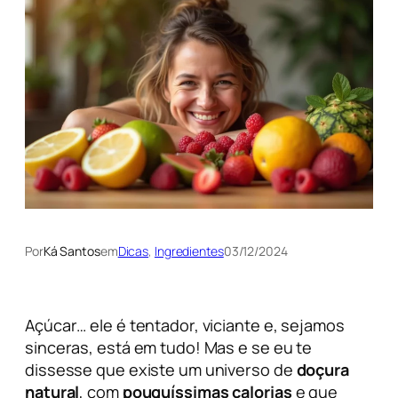
Por
Ká Santos
em
Dicas
, 
Ingredientes
03/12/2024
Açúcar… ele é tentador, viciante e, sejamos
sinceras, está em tudo! Mas e se eu te
dissesse que existe um universo de
doçura
natural
, com
pouquíssimas calorias
e que