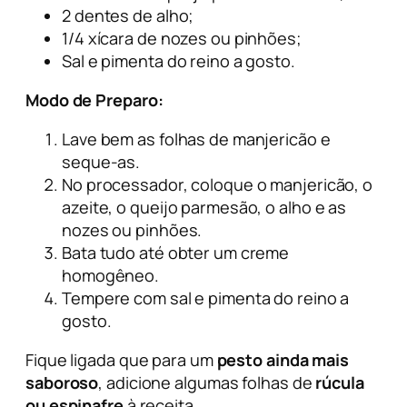
2 dentes de alho;
1/4 xícara de nozes ou pinhões;
Sal e pimenta do reino a gosto.
Modo de Preparo:
Lave bem as folhas de manjericão e
seque-as.
No processador, coloque o manjericão, o
azeite, o queijo parmesão, o alho e as
nozes ou pinhões.
Bata tudo até obter um creme
homogêneo.
Tempere com sal e pimenta do reino a
gosto.
Fique ligada que para um
pesto ainda mais
saboroso
, adicione algumas folhas de
rúcula
ou espinafre
à receita.