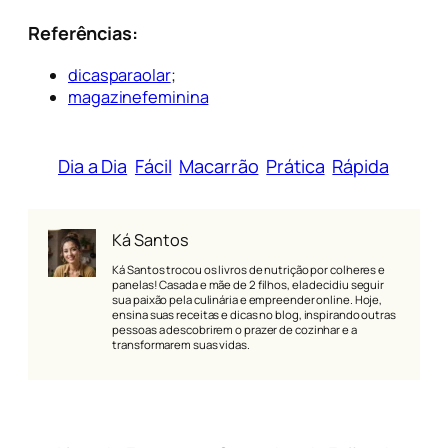
Referências:
dicasparaolar
;
magazinefeminina
Dia a Dia
Fácil
Macarrão
Prática
Rápida
Ká Santos
Ká Santos trocou os livros de nutrição por colheres e
panelas! Casada e mãe de 2 filhos, ela decidiu seguir
sua paixão pela culinária e empreender online. Hoje,
ensina suas receitas e dicas no blog, inspirando outras
pessoas a descobrirem o prazer de cozinhar e a
transformarem suas vidas.